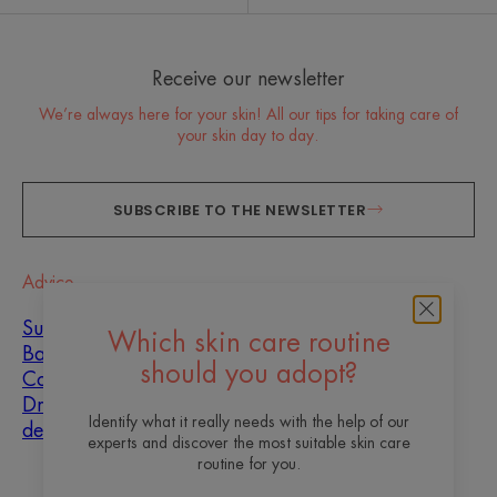
Receive our newsletter
We’re always here for your skin! All our tips for taking care of
your skin day to day.
SUBSCRIBE TO THE NEWSLETTER
Advice
Sun
Which skin care routine
Baby
should you adopt?
Combination skin
Dryness and
Identify what it really needs with the help of our
dehydration
experts and discover the most suitable skin care
routine for you.
About us