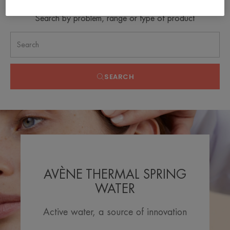
Search by problem, range or type of product
SEARCH
AVÈNE THERMAL SPRING
WATER
Active water, a source of innovation